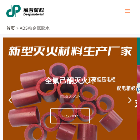
首页
ABS粘金属胶水
全氟己酮灭火环
自动灭火环
Click Here