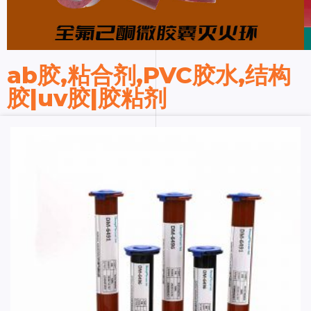
ab胶,粘合剂,PVC胶水,结构
胶|uv胶|胶粘剂