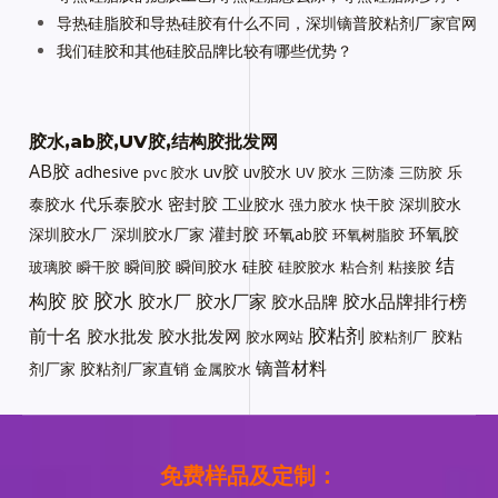
导热硅脂胶和导热硅胶有什么不同，深圳镝普胶粘剂厂家官网
我们硅胶和其他硅胶品牌比较有哪些优势？
胶水,ab胶,UV胶,结构胶批发网
AB胶
uv胶
adhesive
uv胶水
乐
pvc 胶水
UV 胶水
三防漆
三防胶
代乐泰胶水
密封胶
泰胶水
工业胶水
深圳胶水
强力胶水
快干胶
灌封胶
环氧胶
深圳胶水厂
深圳胶水厂家
环氧ab胶
环氧树脂胶
结
瞬间胶
瞬间胶水
硅胶
玻璃胶
瞬干胶
硅胶胶水
粘合剂
粘接胶
胶水
构胶
胶
胶水厂
胶水厂家
胶水品牌排行榜
胶水品牌
胶粘剂
前十名
胶水批发
胶水批发网
胶粘
胶水网站
胶粘剂厂
镝普材料
剂厂家
胶粘剂厂家直销
金属胶水
免费样品及定制：