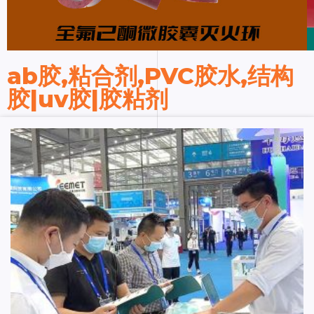
ab胶,粘合剂,PVC胶水,结构
胶|uv胶|胶粘剂