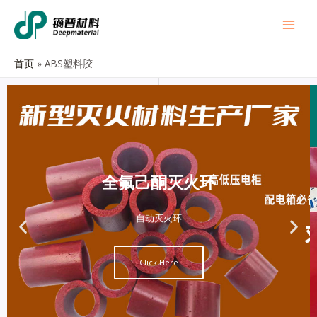
首页
ABS塑料胶
全氟己酮灭火环
自动灭火环
Click Here