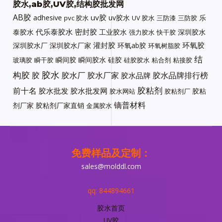
胶水,ab胶,UV胶,结构胶批发网
AB胶
uv胶
adhesive
uv胶水
乐
pvc 胶水
UV 胶水
三防漆
三防胶
代乐泰胶水
密封胶
泰胶水
工业胶水
深圳胶水
强力胶水
快干胶
灌封胶
环氧胶
深圳胶水厂
深圳胶水厂家
环氧ab胶
环氧树脂胶
结
瞬间胶
瞬间胶水
硅胶
玻璃胶
瞬干胶
硅胶胶水
粘合剂
粘接胶
胶水
构胶
胶
胶水厂
胶水厂家
胶水品牌排行榜
胶水品牌
胶粘剂
前十名
胶水批发
胶水批发网
胶粘
胶水网站
胶粘剂厂
镝普材料
剂厂家
胶粘剂厂家直销
金属胶水
免费样品及定制：
sales@molddl.com
qq: 844894661
胶水首页
UV胶