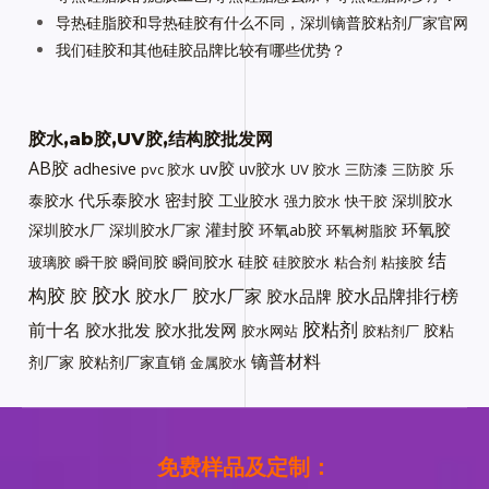
导热硅脂胶和导热硅胶有什么不同，深圳镝普胶粘剂厂家官网
我们硅胶和其他硅胶品牌比较有哪些优势？
胶水,ab胶,UV胶,结构胶批发网
AB胶
uv胶
adhesive
uv胶水
乐
pvc 胶水
UV 胶水
三防漆
三防胶
代乐泰胶水
密封胶
泰胶水
工业胶水
深圳胶水
强力胶水
快干胶
灌封胶
环氧胶
深圳胶水厂
深圳胶水厂家
环氧ab胶
环氧树脂胶
结
瞬间胶
瞬间胶水
硅胶
玻璃胶
瞬干胶
硅胶胶水
粘合剂
粘接胶
胶水
构胶
胶
胶水厂
胶水厂家
胶水品牌排行榜
胶水品牌
胶粘剂
前十名
胶水批发
胶水批发网
胶粘
胶水网站
胶粘剂厂
镝普材料
剂厂家
胶粘剂厂家直销
金属胶水
免费样品及定制：