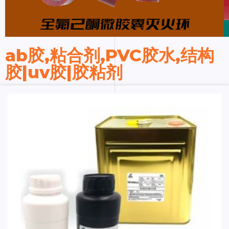
ab胶,粘合剂,PVC胶水,结构
胶|uv胶|胶粘剂