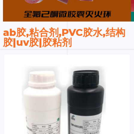
ab胶,粘合剂,PVC胶水,结构
胶|uv胶|胶粘剂