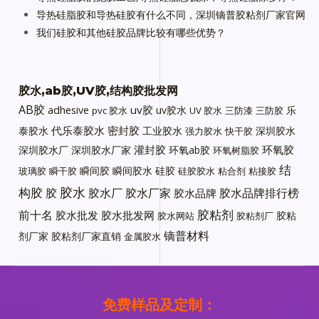
导热硅脂胶和导热硅胶有什么不同，深圳镝普胶粘剂厂家官网
我们硅胶和其他硅胶品牌比较有哪些优势？
胶水,ab胶,UV胶,结构胶批发网
AB胶
uv胶
adhesive
uv胶水
乐
pvc 胶水
UV 胶水
三防漆
三防胶
代乐泰胶水
密封胶
泰胶水
工业胶水
深圳胶水
强力胶水
快干胶
灌封胶
环氧胶
深圳胶水厂
深圳胶水厂家
环氧ab胶
环氧树脂胶
结
瞬间胶
瞬间胶水
硅胶
玻璃胶
瞬干胶
硅胶胶水
粘合剂
粘接胶
胶水
构胶
胶
胶水厂
胶水厂家
胶水品牌排行榜
胶水品牌
胶粘剂
前十名
胶水批发
胶水批发网
胶粘
胶水网站
胶粘剂厂
镝普材料
剂厂家
胶粘剂厂家直销
金属胶水
免费样品及定制：