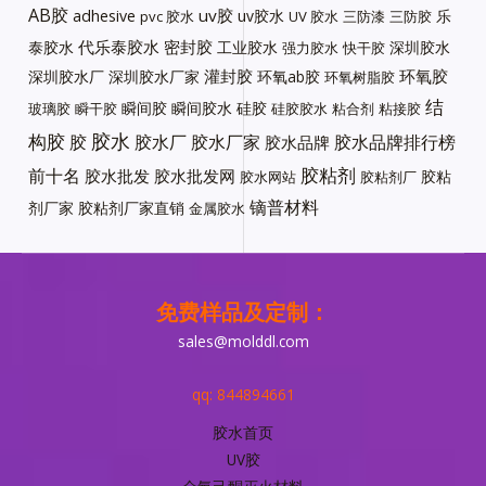
AB胶
uv胶
adhesive
uv胶水
乐
pvc 胶水
UV 胶水
三防漆
三防胶
代乐泰胶水
密封胶
泰胶水
工业胶水
深圳胶水
强力胶水
快干胶
灌封胶
环氧胶
深圳胶水厂
深圳胶水厂家
环氧ab胶
环氧树脂胶
结
瞬间胶
瞬间胶水
硅胶
玻璃胶
瞬干胶
硅胶胶水
粘合剂
粘接胶
胶水
构胶
胶
胶水厂
胶水厂家
胶水品牌排行榜
胶水品牌
胶粘剂
前十名
胶水批发
胶水批发网
胶粘
胶水网站
胶粘剂厂
镝普材料
剂厂家
胶粘剂厂家直销
金属胶水
免费样品及定制：
sales@molddl.com
qq: 844894661
胶水首页
UV胶