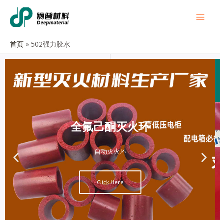
首页
502强力胶水
全氟己酮灭火环
自动灭火环
Click Here