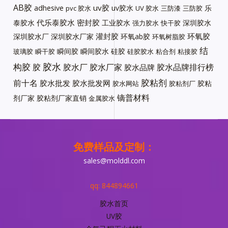
AB胶
uv胶
adhesive
uv胶水
乐
pvc 胶水
UV 胶水
三防漆
三防胶
代乐泰胶水
密封胶
泰胶水
工业胶水
深圳胶水
强力胶水
快干胶
灌封胶
环氧胶
深圳胶水厂
深圳胶水厂家
环氧ab胶
环氧树脂胶
结
瞬间胶
瞬间胶水
硅胶
玻璃胶
瞬干胶
硅胶胶水
粘合剂
粘接胶
胶水
构胶
胶
胶水厂
胶水厂家
胶水品牌排行榜
胶水品牌
胶粘剂
前十名
胶水批发
胶水批发网
胶粘
胶水网站
胶粘剂厂
镝普材料
剂厂家
胶粘剂厂家直销
金属胶水
免费样品及定制：
sales@molddl.com
qq: 844894661
胶水首页
UV胶