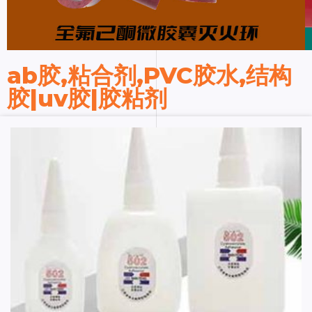
ab胶,粘合剂,PVC胶水,结构
胶|uv胶|胶粘剂