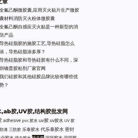
文章
全氟己酮微胶囊,应用灭火贴片生产微胶
囊材料消防灭火粉体微胶囊
全氟己酮自感应灭火贴是一种新型的消
防产品
导热硅脂胶的施胶工艺,导热硅脂怎么
涂，导热硅脂涂多厚？
导热硅脂胶和导热硅胶有什么不同，深
圳镝普胶粘剂厂家官网
我们硅胶和其他硅胶品牌比较有哪些优
势？
,ab胶,UV胶,结构胶批发网
胶
uv胶
adhesive
uv胶水
pvc 胶水
UV 胶
代乐泰胶水
密封
乐泰胶水
防漆
三防胶
工业胶水
深圳胶水
深圳胶
强力胶水
快干胶