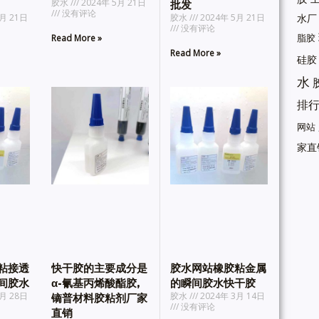
胶水
2024年 5月 21日
批发
没有评论
水厂
月 21日
胶水
2024年 5月 21日
没有评论
脂胶
Read More »
Read More »
硅胶
水
排
网站
家直
粘接透
快干胶的主要成分是
胶水网站橡胶粘金属
间胶水
α-氰基丙烯酸酯胶,
的瞬间胶水快干胶
月 28日
胶水
2024年 3月 14日
镝普材料胶粘剂厂家
没有评论
直销