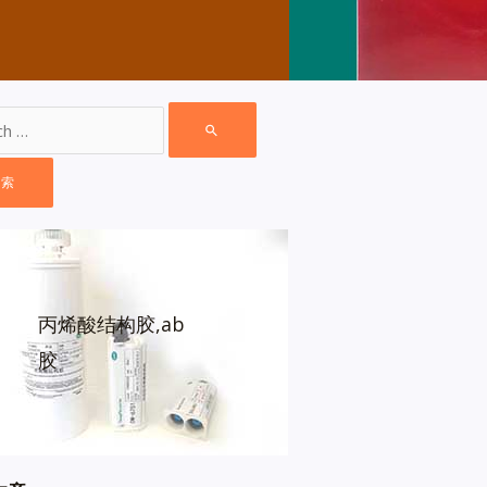
丙烯酸结构胶,ab
胶