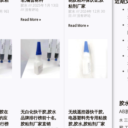
,胶粘
名,镝普材料
制胶粘环保认证,胶
近期
胶水
2025年 1月 13日
粘剂厂家
没有评论
3月 9日
胶水
2024年 12月 30
日
没有评论
Read More »
Read More »
胶水
AB
干胶在
无白化快干胶,胶水
无线遥控器快干胶,
的应
品牌排行榜前十名,
电器塑料壳专用粘接
水
三
排行榜
胶粘剂厂家直销
胶,胶水,胶粘剂厂家
胶