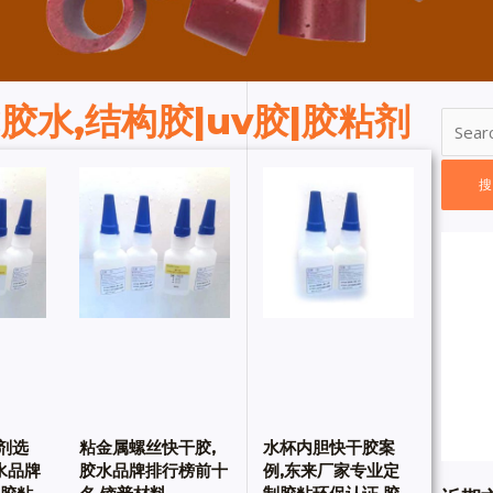
C胶水,结构胶|uv胶|胶粘剂
剂选
粘金属螺丝快干胶,
水杯内胆快干胶案
水品牌
胶水品牌排行榜前十
例,东来厂家专业定