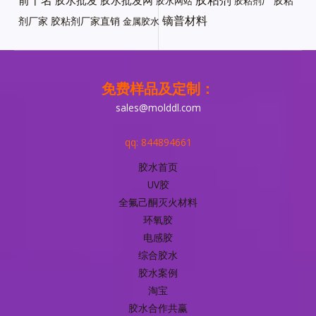
胶水批发
胶粘
胶水网站
胶粘剂厂
镝普材料
剂厂家
胶粘剂厂家直销
金属胶水
免费样品及定制：
sales@molddl.com
qq: 844894661
胶水首页
UV胶
全氟己酮灭火材料
环氧胶
电感胶
综合胶水
胶水案例
淘宝
胶水合作共赢