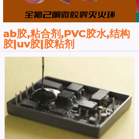
ab胶,粘合剂,PVC胶水,结构
胶|uv胶|胶粘剂