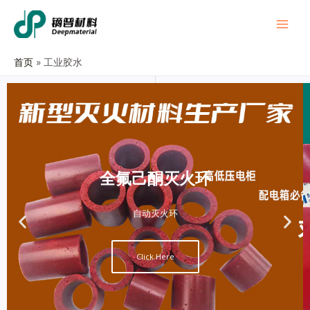
首页
工业胶水
全氟己酮灭火环
自动灭火环
Click Here