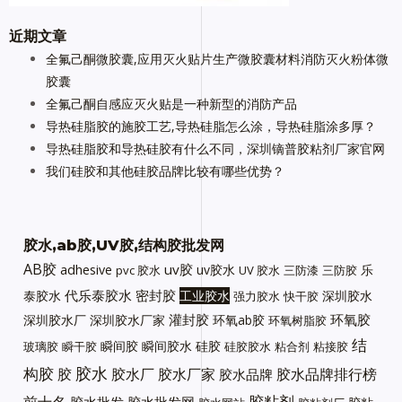
近期文章
全氟己酮微胶囊,应用灭火贴片生产微胶囊材料消防灭火粉体微
胶囊
全氟己酮自感应灭火贴是一种新型的消防产品
导热硅脂胶的施胶工艺,导热硅脂怎么涂，导热硅脂涂多厚？
导热硅脂胶和导热硅胶有什么不同，深圳镝普胶粘剂厂家官网
我们硅胶和其他硅胶品牌比较有哪些优势？
胶水,ab胶,UV胶,结构胶批发网
AB胶
uv胶
adhesive
uv胶水
乐
pvc 胶水
UV 胶水
三防漆
三防胶
代乐泰胶水
密封胶
泰胶水
工业胶水
深圳胶水
强力胶水
快干胶
灌封胶
环氧胶
深圳胶水厂
深圳胶水厂家
环氧ab胶
环氧树脂胶
结
瞬间胶
瞬间胶水
硅胶
玻璃胶
瞬干胶
硅胶胶水
粘合剂
粘接胶
胶水
构胶
胶
胶水厂
胶水厂家
胶水品牌排行榜
胶水品牌
胶粘剂
前十名
胶水批发网