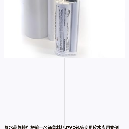
胶水品牌排行榜前十名镝普材料,PVC镜头专用胶水应用案例