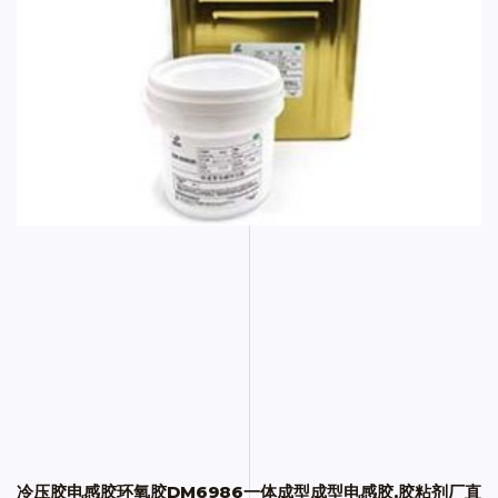
冷压胶电感胶环氧胶DM6986一体成型成型电感胶,胶粘剂厂直