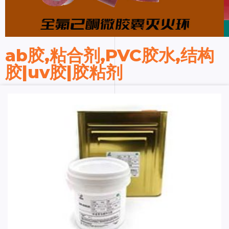
ab胶,粘合剂,PVC胶水,结构
胶|uv胶|胶粘剂