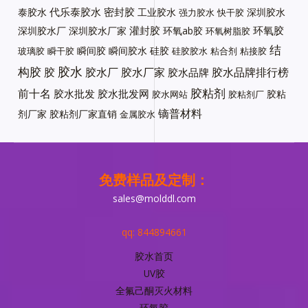
代乐泰胶水
密封胶
泰胶水
工业胶水
深圳胶水
强力胶水
快干胶
灌封胶
环氧胶
深圳胶水厂
深圳胶水厂家
环氧ab胶
环氧树脂胶
结
瞬间胶
瞬间胶水
硅胶
玻璃胶
瞬干胶
硅胶胶水
粘合剂
粘接胶
胶水
构胶
胶
胶水厂
胶水厂家
胶水品牌排行榜
胶水品牌
胶粘剂
前十名
胶水批发
胶水批发网
胶粘
胶水网站
胶粘剂厂
镝普材料
剂厂家
胶粘剂厂家直销
金属胶水
免费样品及定制：
sales@molddl.com
qq: 844894661
胶水首页
UV胶
全氟己酮灭火材料
环氧胶