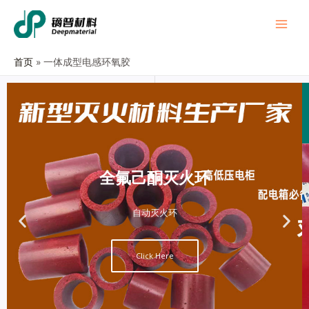
首页
一体成型电感环氧胶
全氟己酮灭火环
自动灭火环
Click Here